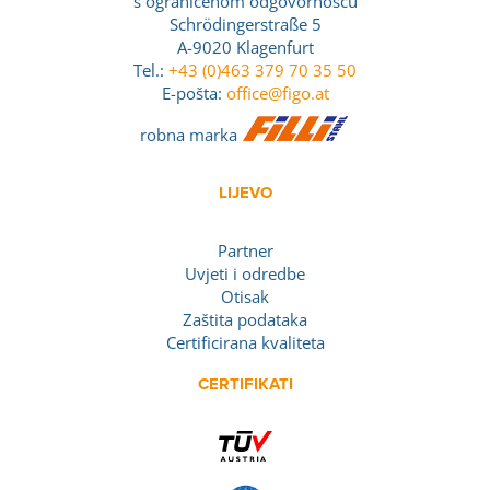
s ograničenom odgovornošću
Schrödingerstraße 5
A-9020 Klagenfurt
Tel.:
+43 (0)463 379 70 35 50
E-pošta:
office@figo.at
robna marka
LIJEVO
Partner
Uvjeti i odredbe
Otisak
Zaštita podataka
Certificirana kvaliteta
CERTIFIKATI