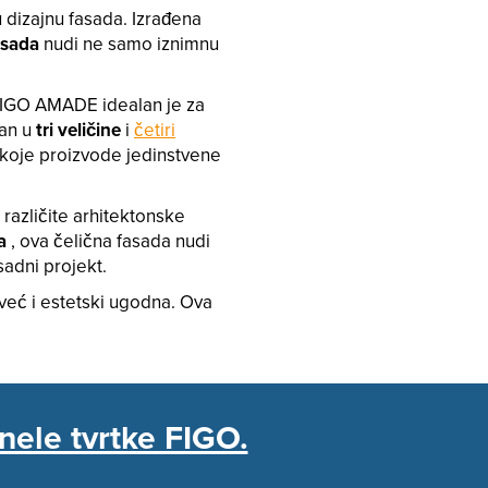
u dizajnu fasada. Izrađena
asada
nudi ne samo iznimnu
FIGO AMADE idealan je za
pan u
tri veličine
i
četiri
 koje proizvode jedinstvene
 različite arhitektonske
a
, ova čelična fasada nudi
sadni projekt.
eć i estetski ugodna. Ova
nele tvrtke FIGO.