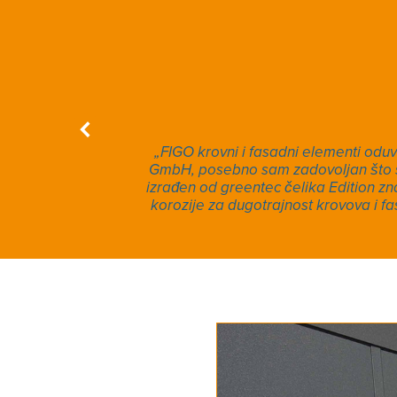
a.”
„FIGO krovni i fasadni elementi oduvi
GmbH, posebno sam zadovoljan što se
izrađen od greentec čelika Edition zn
korozije za dugotrajnost krovova i f