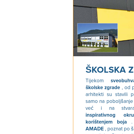
ŠKOLSKA 
Tijekom
sveobuh
školske zgrade
, od p
arhitekti su stavili
samo na poboljšanje s
već i na stva
inspirativnog ok
korištenjem boja
. 
AMADE
, poznat po š