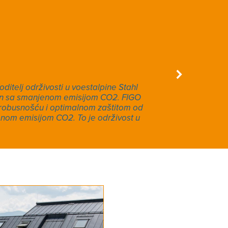
oditelj održivosti u voestalpine Stahl
“S vla
ion sa smanjenom emisijom CO2. FIGO
s robusnošću i optimalnom zaštitom od
jenom emisijom CO2. To je održivost u