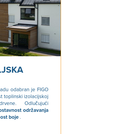
LJSKA
adu odabran je FIGO
toplinski izolacijskoj
rvene. Odlučujući
ostavnost održavanja
ost boje
.