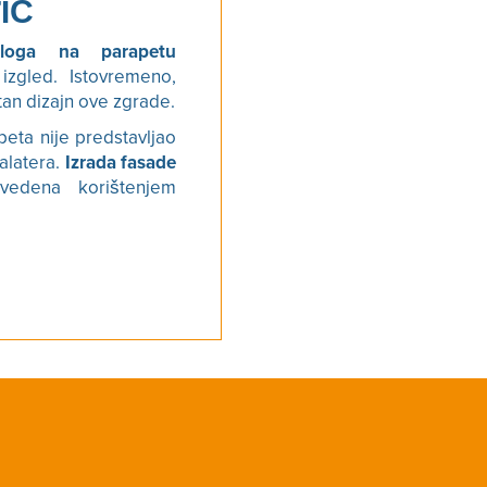
IĆ
oga na parapetu
zgled. Istovremeno,
tan dizajn ove zgrade.
peta nije predstavljao
talatera.
Izrada fasade
zvedena korištenjem