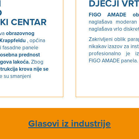
M
DJEČJI VRT
D
FIGO AMADE obl
KI CENTAR
naglašava moderan i
naglašava vrlo diskre
ova
obrazovnog
Zakrivljeni oblik para
 Krappfeldu
, općina
nikakav izazov za ins
 i fasadne panele
profesionalno je i
osebna prednost
FIGO AMADE panela.
egova lakoća.
Zbog
rukcija krova nije se
e su smanjeni
Glasovi iz industrije