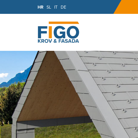
HR
SL
IT
DE