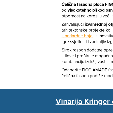
Čelična fasadna ploča F
od
visokotehnološkog osn
otpornost na koroziju već i
Zahvaljujući
izvanrednoj ot
arhitektonske projekte koji
standardne boje
, s inovat
igre svjetlosti i zanimljiv izg
Širok raspon dodatne opr
stilove i proširuje mogućnos
kombinaciju izdržljivosti i 
Odaberite FIGO AMADE fasad
čelična fasada podiže moder
Vinarija Kringer