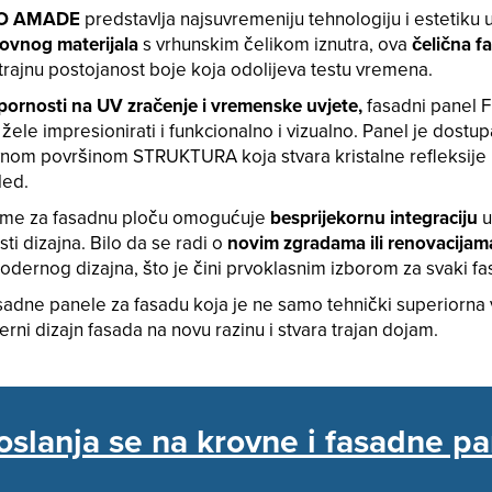
IGO AMADE
predstavlja najsuvremeniju tehnologiju i estetiku 
ovnog materijala
s vrhunskim čelikom iznutra, ova
čelična f
 trajnu postojanost boje koja odolijeva testu vremena.
pornosti na UV zračenje i vremenske uvjete,
fasadni panel 
 žele impresionirati i funkcionalno i vizualno. Panel je dostu
ivnom površinom STRUKTURA koja stvara kristalne refleksije
led.
eme za fasadnu ploču omogućuje
besprijekornu integraciju
u
ti dizajna. Bilo da se radi o
novim zgradama ili renovacijam
modernog dizajna, što je čini prvoklasnim izborom za svaki fa
ne panele za fasadu koja je ne samo tehnički superiorna v
ni dizajn fasada na novu razinu i stvara trajan dojam.
 oslanja se na krovne i fasadne pa