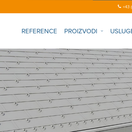
+43 
REFERENCE
PROIZVODI
USLUG