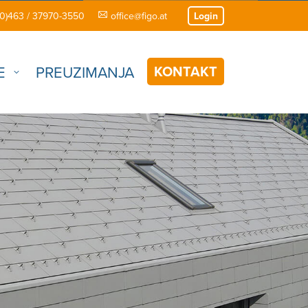
(0)463 / 37970-3550
office@figo.at
Login
KONTAKT
E
PREUZIMANJA