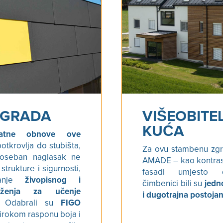
ZGRADA
VIŠEOBITE
KUĆA
vatne obnove ove
otkrovlja do stubišta,
Za ovu stambenu zgr
 poseban naglasak ne
AMADE – kao kontrast 
trukture i sigurnosti,
fasadi umjesto d
ranje
živopisnog i
čimbenici bili su
jedn
ruženja za učenje
i dugotrajna postojan
Odabrali su
FIGO
irokom rasponu boja i