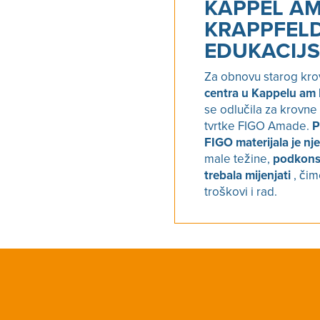
KAPPEL A
KRAPPFEL
EDUKACIJS
Za obnovu starog kr
centra u Kappelu am
se odlučila za krovne
tvrtke FIGO Amade.
P
FIGO materijala je nj
male težine,
podkonst
trebala mijenjati
, čim
troškovi i rad.