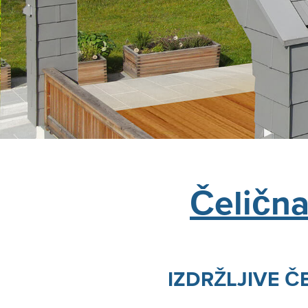
Čeličn
IZDRŽLJIVE Č