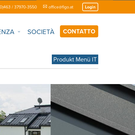
(0)463 / 37970-3550
office@figo.at
Login
CONTATTO
ENZA
SOCIETÀ
Produkt Menü IT