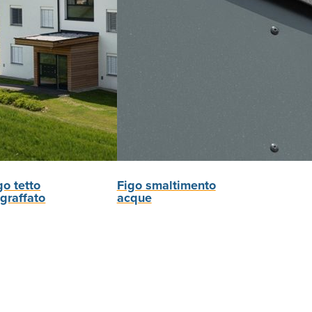
go tetto
Figo smaltimento
graffato
acque