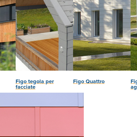
Figo tegola per
Figo Quattro
Fi
facciate
ag