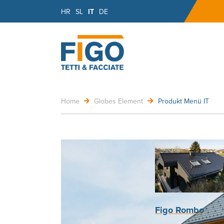
HR
SL
IT
DE
Home
Globes Element
Produkt Menü IT
Figo Rombo