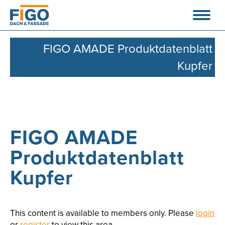
FIGO AMADE Produktdatenblatt
Kupfer
FIGO AMADE
Produktdatenblatt
Kupfer
This content is available to members only. Please
login
or
register
to view this area.