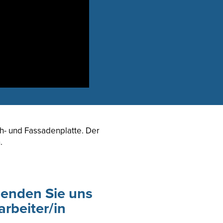
- und Fassadenplatte. Der
.
 senden Sie uns
rbeiter/in