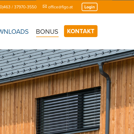
(0)463 / 37970-3550
office@figo.at
Login
KONTAKT
WNLOADS
BONUS