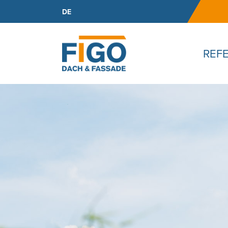
DE
REF