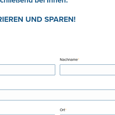
RIEREN UND SPAREN!
Nachname
*
Ort
*