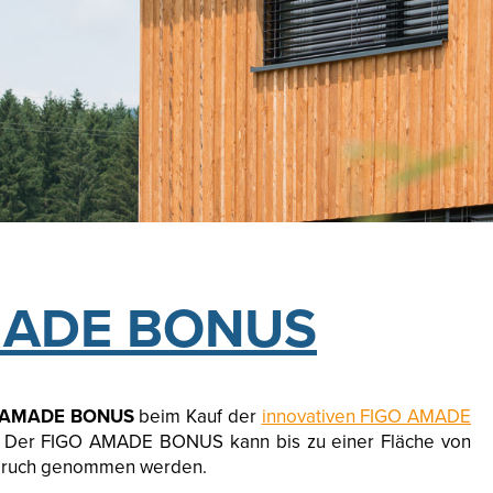
MADE BONUS
 AMADE BONUS
beim Kauf der
innovativen FIGO AMADE
. Der FIGO AMADE BONUS kann bis zu einer Fläche von
spruch genommen werden.