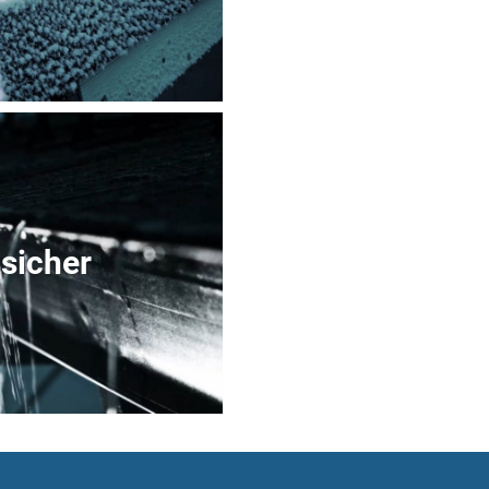
nd sorgen damit für ein
 Sicherheit – auch bei
Dachneigungen.
aus Kübeln schüttet und
luten ausweiten, werden
 geprüft. Wassereintritt
 Dachverschneidungen die
rdach und Konstruktion
sicher
MADE Dachplatten weisen
filierung auf. Mit der
indung im Kopf- und
 wird ein Höchstmaß an
eit erzielt.