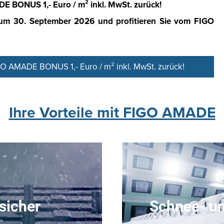
DE BONUS 1,- Euro / m² inkl. MwSt. zurück!
s zum 30. September 2026 und profitieren Sie vom FIGO
IGO AMADE BONUS 1,- Euro / m² inkl. MwSt. zurück!
Ihre Vorteile mit FIGO AMADE
Extreme Schneemassen i
Dächer schlägt wie ein
temperaturbedingten Fr
läche ein und zerstört
zu teuren Schäden an de
ptik sondern auch die
führen. Die Materiale
es Daches. FIGO AMADE
sicher
Schnee- un
Steel Inside) und die sp
selbst den massivsten
der FIGO AMADE Dachp
zu 50 mm und erreichen