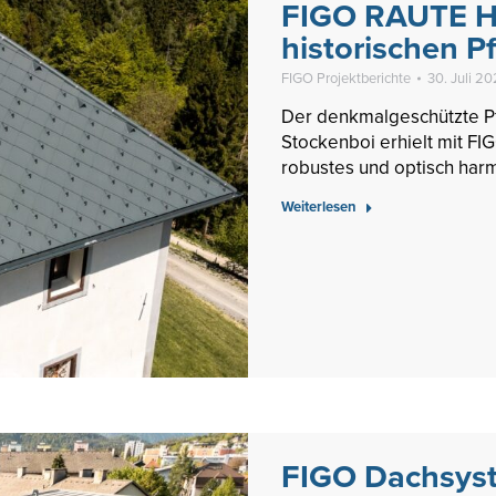
FIGO RAUTE Hi
historischen P
FIGO Projektberichte
30. Juli 2
Der denkmalgeschützte Pfa
Stockenboi erhielt mit FI
robustes und optisch harm
Weiterlesen
FIGO Dachsyst