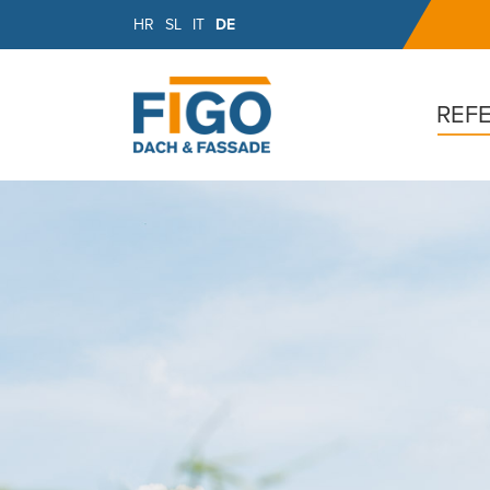
HR
SL
IT
DE
REF