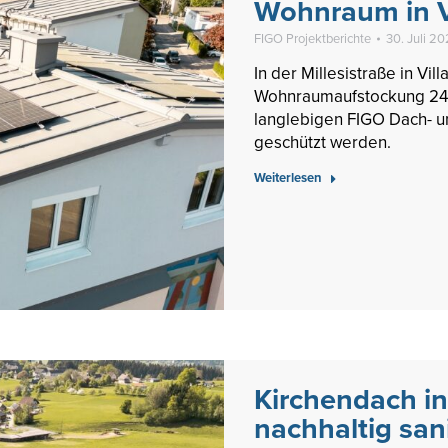
Wohnraum in V
FIGO Projektberichte
30. Juli 2
In der Millesistraße in Vi
Wohnraumaufstockung 24 
langlebigen FIGO Dach- u
geschützt werden.
Weiterlesen
Kirchendach in 
nachhaltig san