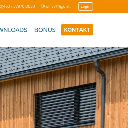
(0)463 / 37970-3550
office@figo.at
Login
WNLOADS
BONUS
KONTAKT