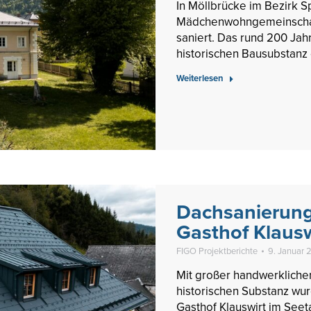
In Möllbrücke im Bezirk S
Mädchenwohngemeinschaf
saniert. Das rund 200 Jah
historischen Bausubstanz 
Weiterlesen
Dachsanierung
Gasthof Klausw
FIGO Projektberichte
9. Januar
Mit großer handwerkliche
historischen Substanz wur
Gasthof Klauswirt im Seet