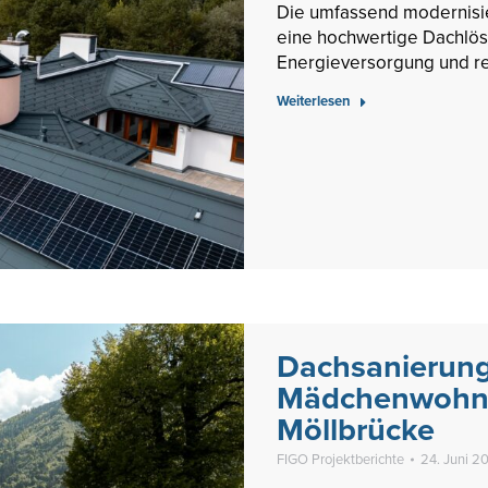
Die umfassend modernisie
eine hochwertige Dachlös
Energieversorgung und r
Weiterlesen
Dachsanierung
Mädchenwohn
Möllbrücke
FIGO Projektberichte
24. Juni 2