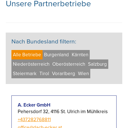
Unsere Partnerbetriebe
Nach Bundesland filtern:
Alle Betriebe
Burgen­land
Kärnten
Nieder­österreich
Ober­österreich
Salzburg
Steier­mark
Tirol
Vorarl­berg
Wien
A. Ecker GmbH
Pehersdorf 32, 4116 St. Ulrich im Mühlkreis
+437282768811
office@dach-ecker.at