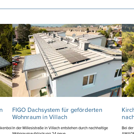
n
FIGO Dachsystem für geförderten
Kirc
Wohnraum in Villach
nach
ckenboi
In der Millesistraße in Villach entstehen durch nachhaltige
Bei der
Wohnraumaufstockung 24 neue ...
AMADE H