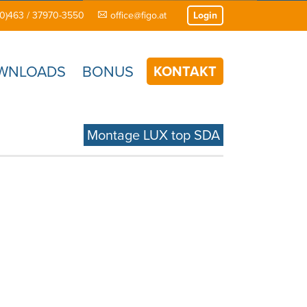
(0)463 / 37970-3550
office@figo.at
Login
WNLOADS
BONUS
KONTAKT
Montage LUX top SDA