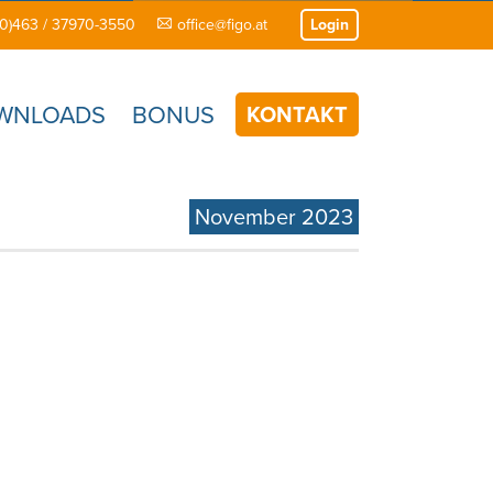
(0)463 / 37970-3550
office@figo.at
Login
WNLOADS
BONUS
KONTAKT
November 2023