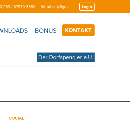
(0)463 / 37970-3550
office@figo.at
Login
KONTAKT
WNLOADS
BONUS
Der Dorfspengler e.U.
SOCIAL