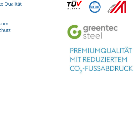
e Qualität
ssum
chutz