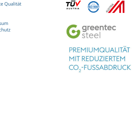
e Qualität
ssum
chutz