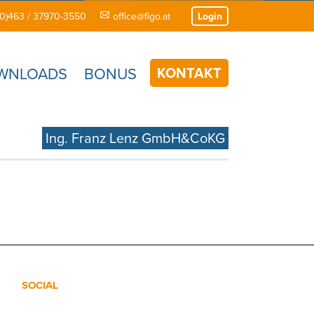
(0)463 / 37970-3550
office@figo.at
Login
KONTAKT
WNLOADS
BONUS
Ing. Franz Lenz GmbH&CoKG
SOCIAL