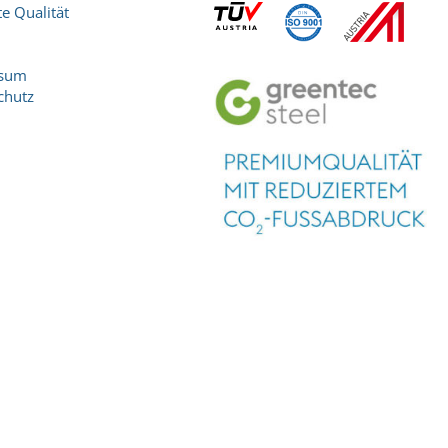
e Qualität
ssum
chutz