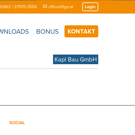
(0)463 / 37970-3550
office@figo.at
Login
WNLOADS
BONUS
KONTAKT
Kapl Bau GmbH
SOCIAL