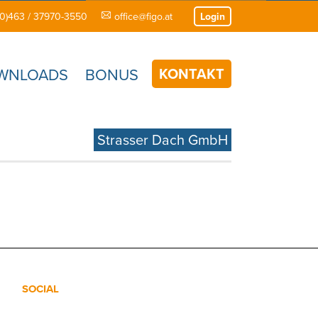
(0)463 / 37970-3550
office@figo.at
Login
KONTAKT
WNLOADS
BONUS
Strasser Dach GmbH
SOCIAL