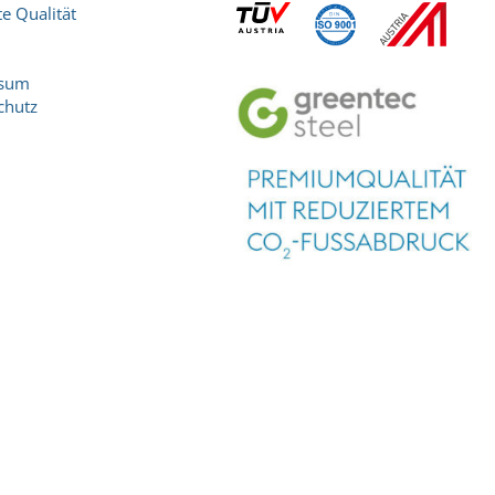
e Qualität
ssum
chutz