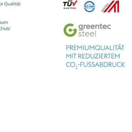
e Qualität
ssum
chutz