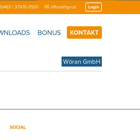
(0)463 / 37970-3550
office@figo.at
Login
WNLOADS
BONUS
KONTAKT
Wöran GmbH
SOCIAL