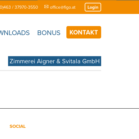
(0)463 / 37970-3550
office@figo.at
Login
KONTAKT
WNLOADS
BONUS
Zimmerei Aigner & Svitala GmbH
SOCIAL