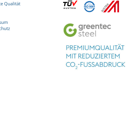
e Qualität
ssum
chutz