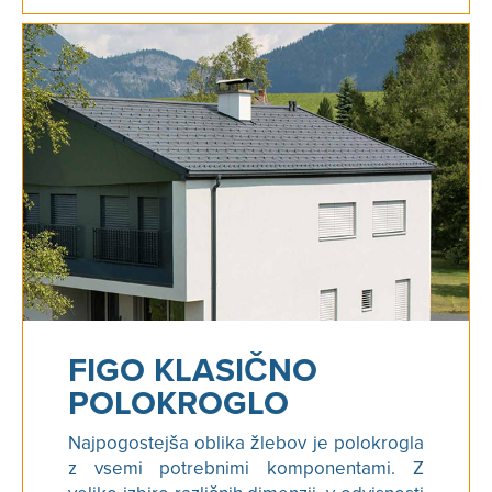
FIGO KLASIČNO
POLOKROGLO
Najpogostejša oblika žlebov je polokrogla
z vsemi potrebnimi komponentami. Z