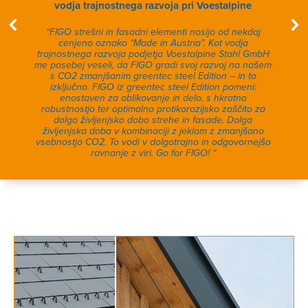
vodja trajnostnega razvoja pri Voestalpine
“FIGO strešni in fasadni elementi nosijo od nekdaj
cenjeno oznako “Made in Austria”. Kot vodja
trajnostnega razvoja podjetja Voestalpine Stahl GmbH
me posebej veseli, da FIGO gradi svoj razvoj na našem
s CO2 zmanjšanim greentec steel Edition – in to
izključno. FIGO iz greentec steel Edition pomeni:
enostaven za oblikovanje in delo, s hkratno
robustnostjo ter optimalno protikorozijsko zaščito za
dolgo življenjsko dobo strehe in fasade. Dolga
življenjska doba v kombinaciji z jeklom z zmanjšano
vsebnostjo CO2. To vodi v dolgotrajno in odgovornejšo
ravnanje z viri. Go for FIGO! “