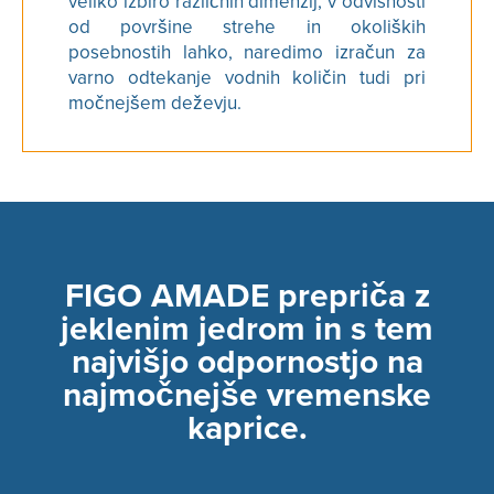
veliko izbiro različnih dimenzij, v odvisnosti
od površine strehe in okoliških
posebnostih lahko, naredimo izračun za
varno odtekanje vodnih količin tudi pri
močnejšem deževju.
FIGO AMADE prepriča z
jeklenim jedrom in s tem
najvišjo odpornostjo na
najmočnejše vremenske
kaprice.