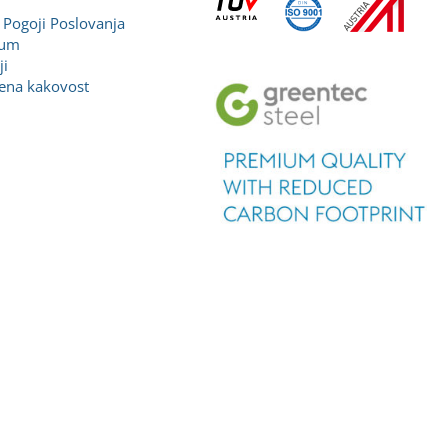
 Pogoji Poslovanja
sum
ji
jena kakovost