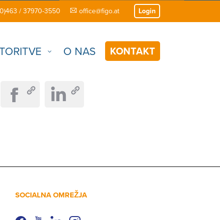
(0)463 / 37970-3550
office@figo.at
Login
TORITVE
O NAS
KONTAKT
SOCIALNA OMREŽJA