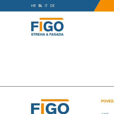
HR
SL
IT
DE
POVEZ