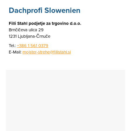
Dachprofi Slowenien
Filli Stahl podjetje za trgovino d.o.o.
Brnčičeva ulica 29
1231 Ljubljana-Črnuče
Tel.:
+386 1 561 0379
E-Mail:
mojster-strehe@fillistahl.si