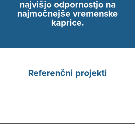
najvišjo odpornostjo na
najmočnejše vremenske
kaprice.
Referenčni projekti