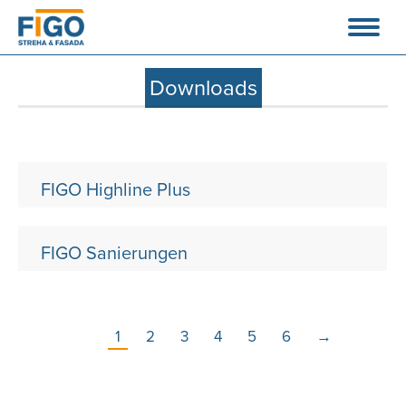
Downloads
FIGO Highline Plus
FIGO Sanierungen
1
2
3
4
5
6
→