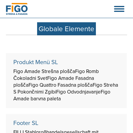
Globale Elemente
Produkt Menü SL
Figo Amade Strešna ploščaFigo Romb
Čokoladni SvetFigo Amade Fasadna
ploščaFigo Quattro Fasadna ploščaFigo Streha
S Pokončnimi ZgibiFigo OdvodnjavanjeFigo
Amade barvna paleta
Footer SL
FILLI Stahlgroßhandelsgesellschaft mit