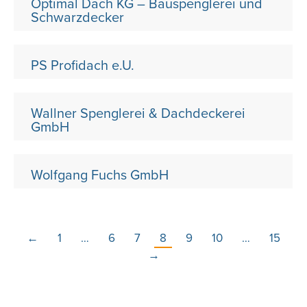
Optimal Dach KG – Bauspenglerei und
Schwarzdecker
PS Profidach e.U.
Wallner Spenglerei & Dachdeckerei
GmbH
Wolfgang Fuchs GmbH
←
1
…
6
7
8
9
10
…
15
→