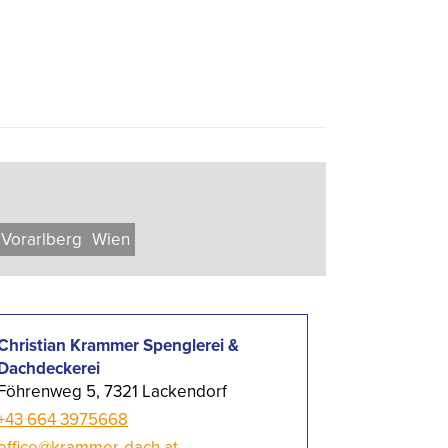
Vorarl­berg
Wien
Christian Krammer Spenglerei &
Dachdeckerei
Föhrenweg 5, 7321 Lackendorf
+43 664 3975668
office@krammer-dach.at