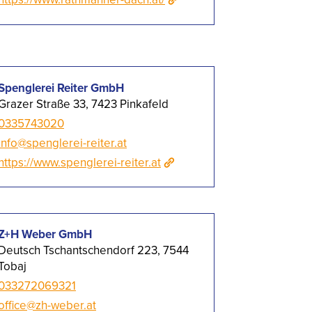
Spenglerei Reiter GmbH
Grazer Straße 33, 7423 Pinkafeld
0335743020
info@spenglerei-reiter.at
https://www.spenglerei-reiter.at
Z+H Weber GmbH
Deutsch Tschantschendorf 223, 7544
Tobaj
033272069321
office@zh-weber.at