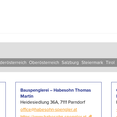
der­österreich
Ober­österreich
Salzburg
Steier­mark
Tirol
Bauspenglerei – Habesohn Thomas
Martin
Heidesiedlung 36A, 7111 Parndorf
office@habesohn-spengler.at
https://www.habesohn-spengler.at