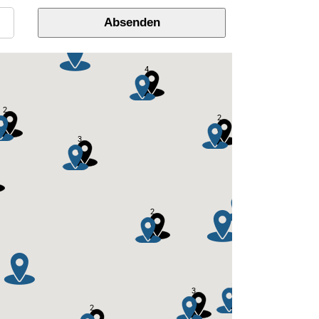
Absenden
2
4
2
2
3
8
2
2
5
3
2