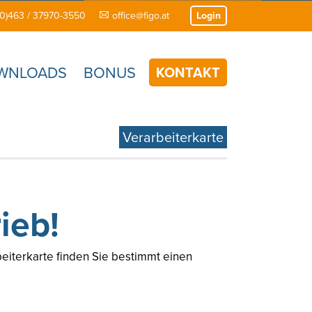
(0)463 / 37970-3550
office@figo.at
Login
WNLOADS
BONUS
KONTAKT
Verarbeiterkarte
ieb!
eiterkarte finden Sie bestimmt einen