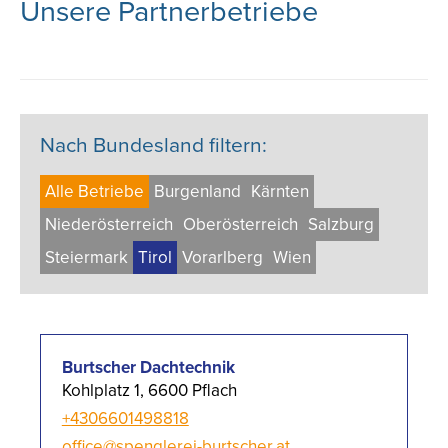
Unsere Partnerbetriebe
Nach Bundesland filtern:
Alle Betriebe
Burgen­land
Kärnten
Nieder­österreich
Ober­österreich
Salzburg
Steier­mark
Tirol
Vorarl­berg
Wien
Burtscher Dachtechnik
Kohlplatz 1, 6600 Pflach
+4306601498818
office@spenglerei-burtscher.at